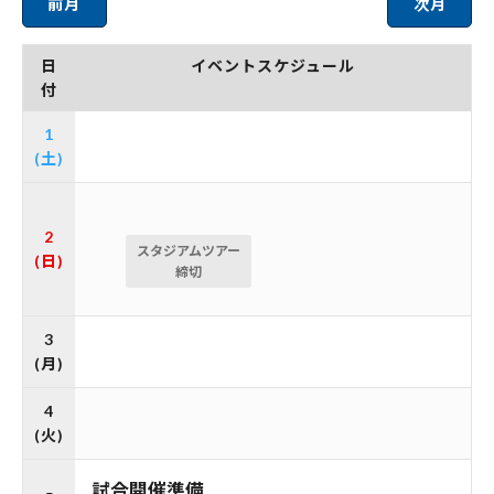
前月
次月
日
イベントスケジュール
付
1
(土)
2
スタジアムツアー
(日)
締切
3
(月)
4
(火)
試合開催準備